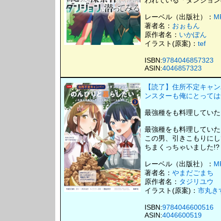
われている「ダンジョン
レーベル（出版社）：
M
著者名：
おぉもん
原作者名：
いかぽん
イラスト(原案)：
tef
ISBN:
9784046857323
ASIN:
4046857323
【読了】住所不定キャン
ンスターも俺にとっては食
最強種をも料理していた
最強種をも料理していた
この男、引きこもりにし
ちまくっちゃいました!?
レーベル（出版社）：
M
著者名：
やまだごまち
原作者名：
タジリユウ
イラスト(原案)：
市丸き
ISBN:
9784046600516
ASIN:
4046600519