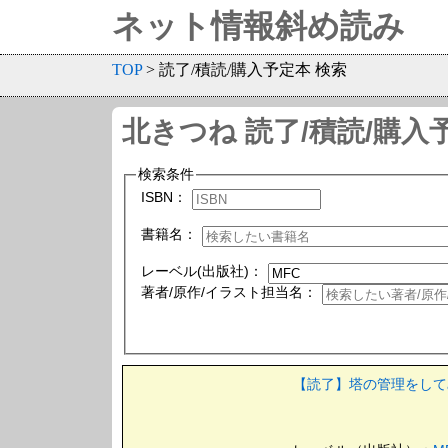
ネット情報斜め読み
TOP
> 読了/積読/購入予定本 検索
北きつね 読了/積読/購入
検索条件
ISBN：
書籍名：
レーベル(出版社)：
著者/原作/イラスト担当名：
【読了】塔の管理をしてみよ