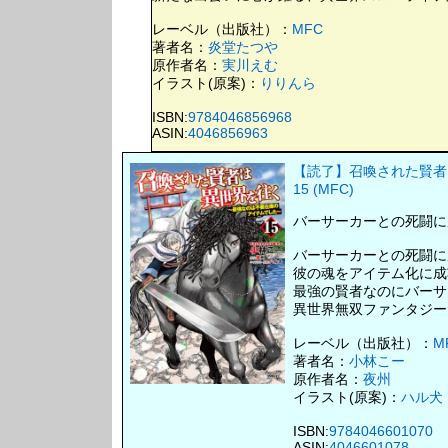
レーベル（出版社）：
MFC
著者名：
炎堂たつや
原作者名：
実川えむ
イラスト(原案)：
りりんら
ISBN:
9784046856968
ASIN:
4046856963
【読了】召喚された賢
15 (MFC)
バーサーカーとの死闘に
バーサーカーとの死闘に
彼の魂をアイテム化に成功
最強の賢者なのにバーサ
異世界無双ファンタジー!
レーベル（出版社）：
M
著者名：
小林こー
原作者名：
夜州
イラスト(原案)：
ハル犬
ISBN:
9784046601070
ASIN:
4046601078