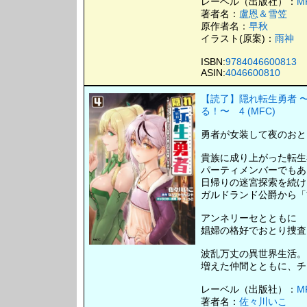
レーベル（出版社）：
M
著者名：
盧恩＆雪笠
原作者名：
早秋
イラスト(原案)：
雨神
ISBN:
9784046600813
ASIN:
4046600810
【読了】隠れ転生勇者 
る！〜 4 (MFC)
勇者が女装して夜のおとり
貴族に成り上がった転生
パーティメンバーでもあ
日帰りの迷宮探索を続け
ガルドランド公爵から「
アンネリーセとともに
娼婦の格好でおとり捜査
波乱万丈の異世界生活。
増えた仲間とともに、チ
レーベル（出版社）：
M
著者名：
佐々川いこ