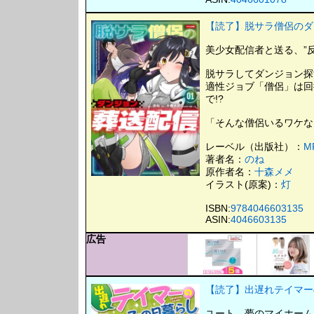
【読了】脱サラ僧侶のダン
美少女配信者と送る、”
脱サラしてダンジョン探
適性ジョブ「僧侶」は回
で!?
「そんな僧侶いるワケな
レーベル（出版社）：
M
著者名：
のね
原作者名：
十森メメ
イラスト(原案)：
灯
ISBN:
9784046603135
ASIN:
4046603135
広告
【読了】出遅れテイマーのそ
ユート、夢のマイホーム