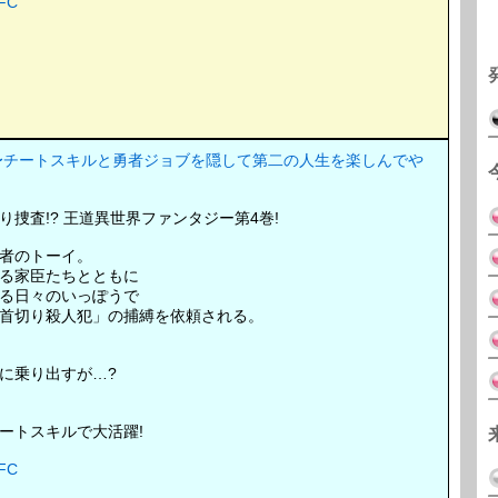
FC
〜チートスキルと勇者ジョブを隠して第二の人生を楽しんでや
捜査!? 王道異世界ファンタジー第4巻!
者のトーイ。
る家臣たちとともに
る日々のいっぽうで
首切り殺人犯」の捕縛を依頼される。
に乗り出すが…?
ートスキルで大活躍!
FC