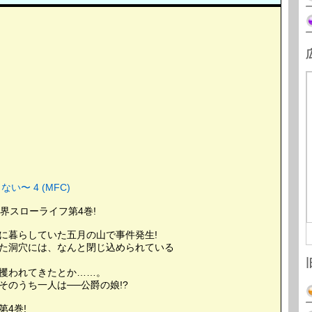
〜 4 (MFC)
界スローライフ第4巻!
に暮らしていた五月の山で事件発生!
た洞穴には、なんと閉じ込められている
攫われてきたとか……。
のうち一人は──公爵の娘!?
4巻!