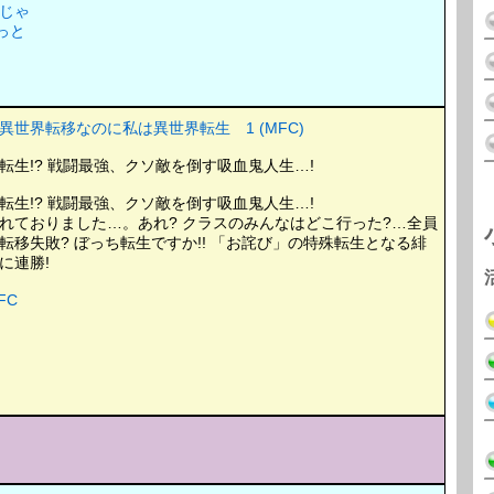
じゃ
っと
世界転移なのに私は異世界転生 1 (MFC)
生!? 戦闘最強、クソ敵を倒す吸血鬼人生…!
生!? 戦闘最強、クソ敵を倒す吸血鬼人生…!
れておりました…。あれ? クラスのみんなはどこ行った?…全員
移失敗? ぼっち転生ですか!! 「お詫び」の特殊転生となる緋
に連勝!
FC