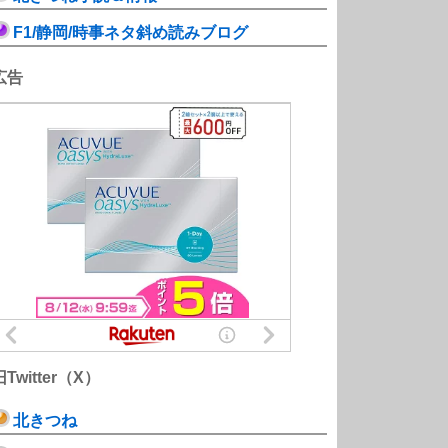
F1/静岡/時事ネタ斜め読みブログ
広告
旧Twitter（X）
北きつね