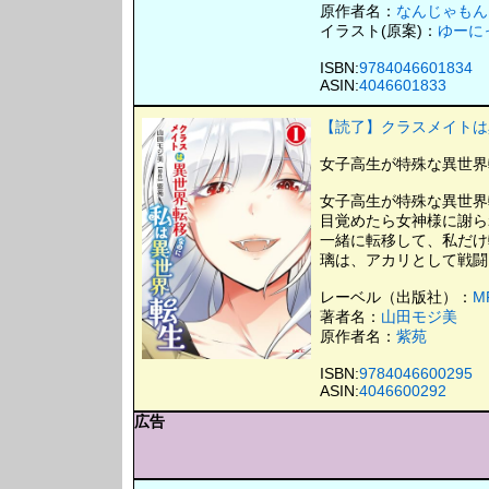
原作者名：
なんじゃもん
イラスト(原案)：
ゆーに
ISBN:
9784046601834
ASIN:
4046601833
【読了】クラスメイトは異
女子高生が特殊な異世界転
女子高生が特殊な異世界転
目覚めたら女神様に謝ら
一緒に転移して、私だけ転
璃は、アカリとして戦闘
レーベル（出版社）：
M
著者名：
山田モジ美
原作者名：
紫苑
ISBN:
9784046600295
ASIN:
4046600292
広告