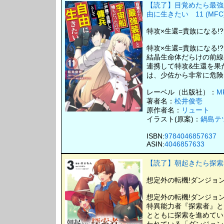
【読了】目覚めたら最強
由に生きたい 11 (MFC
特攻×生還=貴族になる!?
特攻×生還=貴族になる!?
結晶生命体だらけの前線
連携して特攻&生還を果
は、少佐から非常に危険
レーベル（出版社）：
M
著者名：
松井俊壱
原作者名：
リュート
イラスト(原案)：
鍋島テ
ISBN:
9784046857637
ASIN:
4046857633
【読了】朝起きたら探索者
想定外の転機!ダンジョ
想定外の転機!ダンジョ
特異能力者『探索者』と
とともに探索を進めてい