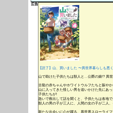
広告
【読了】山、買いました 〜異世界暮らしも悪くない
山で助けた子供たちは獣人と…公爵の娘!? 異世
古龍の赤ちゃんやホワイトウルフたちと賑やか
山に入ってきた怪しい男を追いかけた先にあっ
子供たちが!
急いで救出して話を聞くと、子供たちは各地で
獣人の男の子が三人に、人間の女の子が二人、そ
新たな出会いに心が躍る、異世界スローライフ第