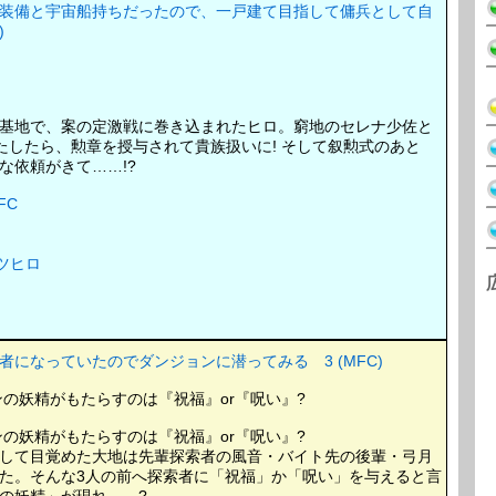
装備と宇宙船持ちだったので、一戸建て目指して傭兵として自
)
基地で、案の定激戦に巻き込まれたヒロ。窮地のセレナ少佐と
たしたら、勲章を授与されて貴族扱いに! そして叙勲式のあと
な依頼がきて……!?
FC
ツヒロ
になっていたのでダンジョンに潜ってみる 3 (MFC)
ンの妖精がもたらすのは『祝福』or『呪い』?
ンの妖精がもたらすのは『祝福』or『呪い』?
して目覚めた大地は先輩探索者の風音・バイト先の後輩・弓月
た。そんな3人の前へ探索者に「祝福」か「呪い」を与えると言