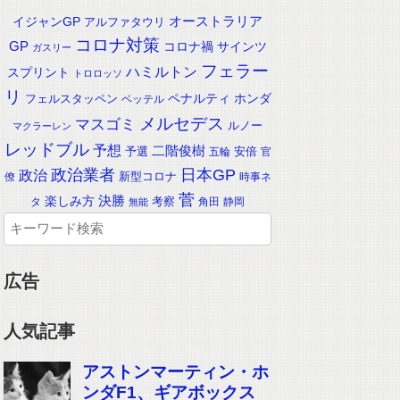
イジャンGP
オーストラリア
アルファタウリ
コロナ対策
GP
コロナ禍
サインツ
ガスリー
フェラー
ハミルトン
スプリント
トロロッソ
リ
ペナルティ
ホンダ
フェルスタッペン
ベッテル
メルセデス
マスゴミ
ルノー
マクラーレン
レッドブル
予想
二階俊樹
予選
安倍
五輪
官
政治業者
日本GP
政治
新型コロナ
僚
時事ネ
菅
楽しみ方
決勝
考察
タ
角田
静岡
無能
広告
人気記事