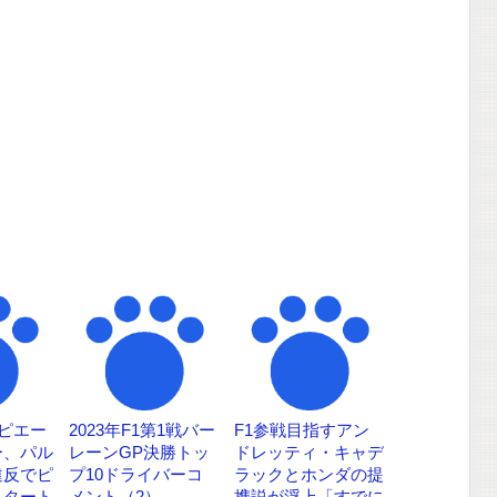
：ピエー
2023年F1第1戦バー
F1参戦目指すアン
ー、パル
レーンGP決勝トッ
ドレッティ・キャデ
違反でピ
プ10ドライバーコ
ラックとホンダの提
スタート
メント（2）
携説が浮上「すでに