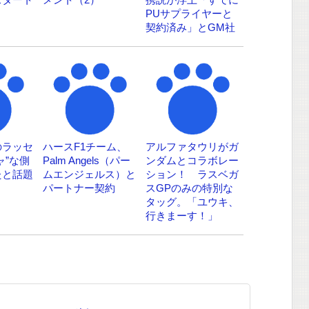
PUサプライヤーと
契約済み」とGM社
長が発言
のラッセ
ハースF1チーム、
アルファタウリがガ
ャ”な側
Palm Angels（パー
ンダムとコラボレー
たと話題
ムエンジェルス）と
ション！ ラスベガ
パートナー契約
スGPのみの特別な
タッグ。「ユウキ、
行きまーす！」