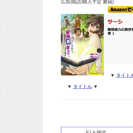
広告(既読/購入予定 書籍)
▼
タイト
▼
タイトル
▼
F1＆雑談