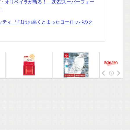
.デ・オリベイラが斬る！ 2022スーパーフォー
ー
ッティ 「F1はお高くとまったヨーロッパのク