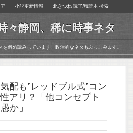
ェア
小説更新情報
北きつね 読了/積読本 検索
。時々静岡、稀に時事ネタ
ースを斜め読みしています。政治的なネタもぶっこみます。
気配も”レッドブル式”コン
能性アリ？「他コンセプト
は愚か」