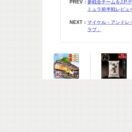
PREV：
参戦全チームをJ.P
ミュラ前半戦レビュ
NEXT：
マイケル・アンドレ
ラブ」