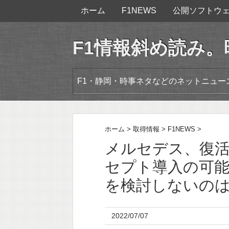
ホーム
F1NEWS
公開ソフトウ
F1情報斜め読み
F1・静岡・時事ネタなどのネットニュ
ホーム
>
取得情報
>
F1NEWS
>
メルセデス、復活
セプト導入の可
を検討しないの
2022/07/07