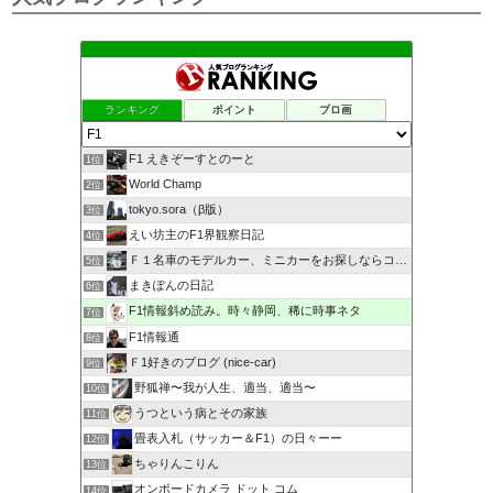
ランキング
ポイント
ブロ画
F1 えきぞーすとのーと
1位
World Champ
2位
tokyo.sora（β版）
3位
えい坊主のF1界観察日記
4位
Ｆ１名車のモデルカー、ミニカーをお探しならココ！
5位
まきぽんの日記
6位
F1情報斜め読み。時々静岡、稀に時事ネタ
7位
F1情報通
8位
Ｆ1好きのブログ (nice-car)
9位
野狐禅〜我が人生、適当、適当〜
10位
うつという病とその家族
11位
畳表入札（サッカー＆F1）の日々ーー
12位
ちゃりんこりん
13位
オンボードカメラ ドット コム
14位