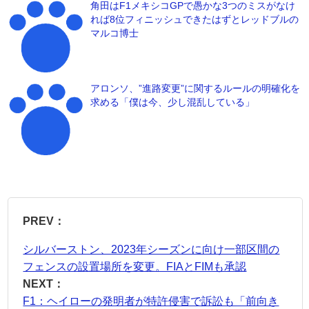
角田はF1メキシコGPで愚かな3つのミスがなけ
れば8位フィニッシュできたはずとレッドブルの
マルコ博士
アロンソ、”進路変更”に関するルールの明確化を
求める「僕は今、少し混乱している」
PREV：
シルバーストン、2023年シーズンに向け一部区間の
フェンスの設置場所を変更。FIAとFIMも承認
NEXT：
F1：ヘイローの発明者が特許侵害で訴訟も「前向き