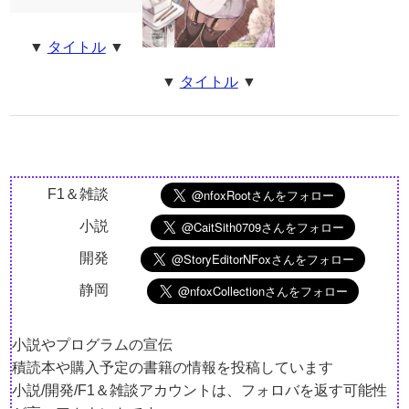
▼
タイトル
▼
▼
タイトル
▼
F1＆雑談
小説
開発
静岡
小説やプログラムの宣伝
積読本や購入予定の書籍の情報を投稿しています
小説/開発/F1＆雑談アカウントは、フォロバを返す可能性