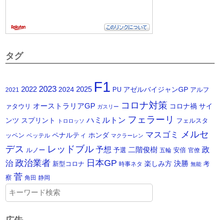
タグ
F1
2023
2025
2022
2024
アゼルバイジャンGP
PU
アルフ
2021
コロナ対策
オーストラリアGP
コロナ禍
サイ
ァタウリ
ガスリー
フェラーリ
ハミルトン
ンツ
スプリント
フェルスタ
トロロッソ
メルセ
マスゴミ
ペナルティ
ホンダ
ッペン
ベッテル
マクラーレン
デス
レッドブル
予想
政
二階俊樹
ルノー
予選
安倍
五輪
官僚
政治業者
日本GP
治
楽しみ方
決勝
新型コロナ
考
時事ネタ
無能
菅
察
角田
静岡