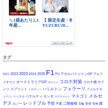
タグ
F1
2023
2025
2022
2024
アゼルバイジャンGP
PU
アルフ
2021
コロナ対策
オーストラリアGP
コロナ禍
サイ
ァタウリ
ガスリー
フェラーリ
ハミルトン
ンツ
スプリント
フェルスタ
トロロッソ
メルセ
マスゴミ
ペナルティ
ホンダ
ッペン
ベッテル
マクラーレン
デス
レッドブル
予想
政
二階俊樹
ルノー
予選
安倍
五輪
官僚