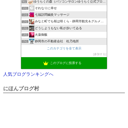
ゆうらくの森（パソコンサロンゆうらく公式ブログ）
9位
それなりに幸せ
10位
七福訪問鍼灸マッサージ
11位
みなと町でも桜は咲くら - 静岡市観光＆グルメブログ
12位
どうしようもない私が歩いてゐる
13位
火薬御飯
14位
静岡市の不動産会社 杜乃地所
15位
このカテゴリを全て表示
参加する
このブログに投票する
人気ブログランキングへ
にほんブログ村