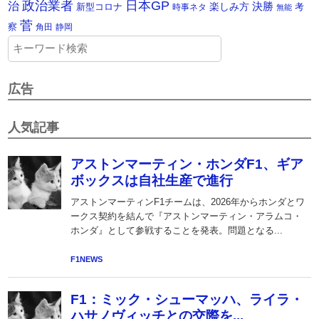
政治業者
日本GP
治
楽しみ方
決勝
新型コロナ
考
時事ネタ
無能
菅
察
角田
静岡
広告
人気記事