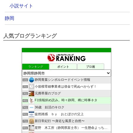
小説サイト
静岡
人気ブログランキング
ランキング
ポイント
ブロ画
静岡青葉シンボルロードイベント情報
1位
小規模零細事業者は借金で死ぬべからず！
2位
元携帯屋のブログ
3位
F1情報斜め読み。時々静岡、稀に時事ネタ
4位
36歳 妊活のキロク
5位
徒然雑感 ｂｙ おとぼけの父上
6位
新日常紀行 〜身近な風景と自然〜
7位
星野 木工所（静岡県富士市） 一生懸命よっちんブログ
8位