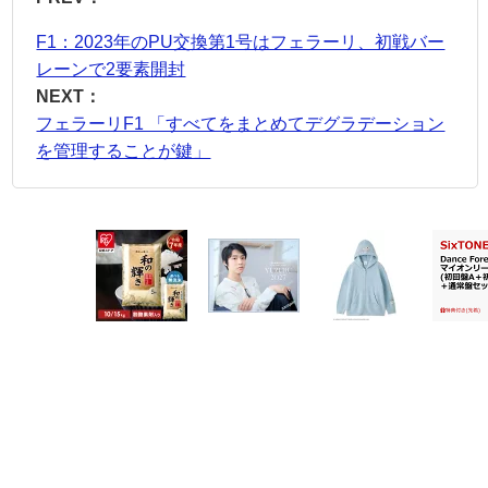
F1：2023年のPU交換第1号はフェラーリ、初戦バー
レーンで2要素開封
NEXT：
フェラーリF1 「すべてをまとめてデグラデーション
を管理することが鍵」