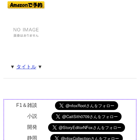
▼
タイトル
▼
F1＆雑談
小説
開発
静岡