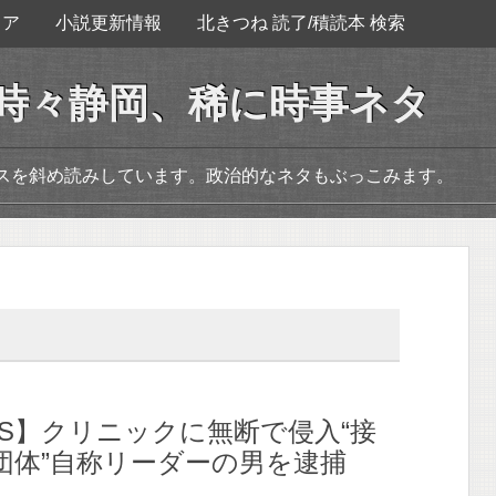
ェア
小説更新情報
北きつね 読了/積読本 検索
。時々静岡、稀に時事ネタ
ースを斜め読みしています。政治的なネタもぶっこみます。
WS】クリニックに無断で侵入“接
団体”自称リーダーの男を逮捕