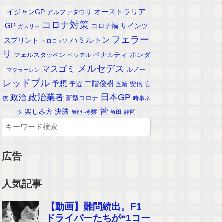
イジャンGP
オーストラリア
アルファタウリ
コロナ対策
GP
コロナ禍
サインツ
ガスリー
フェラー
ハミルトン
スプリント
トロロッソ
リ
ペナルティ
ホンダ
フェルスタッペン
ベッテル
メルセデス
マスゴミ
ルノー
マクラーレン
レッドブル
予想
二階俊樹
予選
安倍
五輪
官
政治業者
日本GP
政治
新型コロナ
僚
時事ネ
菅
楽しみ方
決勝
考察
タ
角田
静岡
無能
広告
人気記事