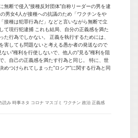
に無断で侵入“接種反対団体”自称リーダーの男を逮
ーの男女4人が接種への抗議のため「ワクチンをや
「接種は犯罪行為だ」などと言いながら無断で立
して現行犯逮捕 これも結局、自分の正義感を満た
った行為でしかない。 正義を執行するためには、
を害しても問題ないと考える愚か者の発送なので
”見ない”権利を行使しないで、他人の”見る”権利を阻
で、自己の正義感を満たす行為と同じ。 特に、世
決めつけられてしまった”ロシア”に関する行為と同
め読み
時事ネタ
コロナ
マスゴミ
ワクチン
政治
正義感