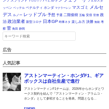
ハミルトン
ンツ
スプリント
フェルスタ
トロロッソ
メルセ
マスゴミ
ペナルティ
ホンダ
ッペン
ベッテル
マクラーレン
デス
レッドブル
予想
政
二階俊樹
ルノー
予選
安倍
五輪
官僚
政治業者
日本GP
治
楽しみ方
決勝
新型コロナ
考
時事ネタ
無能
菅
察
角田
静岡
広告
人気記事