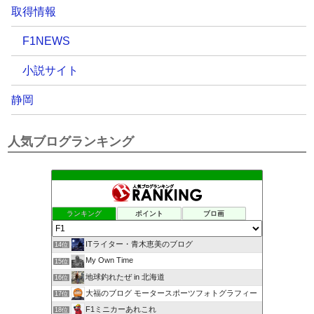
取得情報
F1NEWS
小説サイト
静岡
人気ブログランキング
ランキング
ポイント
ブロ画
ITライター・青木恵美のブログ
14位
My Own Time
15位
地球釣れたぜ in 北海道
16位
大福のブログ モータースポーツフォトグラフィー
17位
F1ミニカーあれこれ
18位