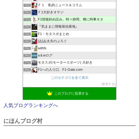
Ｆ１ 私的ニュース＆コラム
19位
Ｆ1大好きオヤジ
20位
F1情報斜め読み。時々静岡、稀に時事ネタ
21位
『気ままに情報発信基地』
22位
F1・モタスポまとめ
23位
[ゐ]ゐ太夫のぶろぐ
24位
withfs
25位
a＆wログ
26位
モタスポ(モータースポーツ) 大好き
27位
F1への入り口、F1-Gate.com
28位
このカテゴリを全て表示
参加する
このブログに投票する
人気ブログランキングへ
にほんブログ村