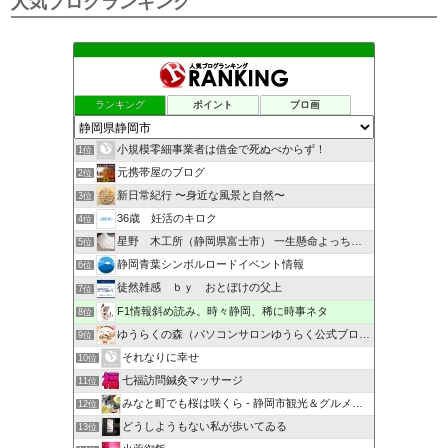
人気ブログランキング
ランキング
ポイント
ブロ画
小規模零細事業者は借金で死ぬべからず！
1位
元携帯屋のブログ
2位
新日常紀行 〜身近な風景と自然〜
3位
36歳 妊活のキロク
4位
星野 木工所（静岡県富士市） 一生懸命よっちんブログ
5位
静岡青葉シンボルロードイベント情報
6位
徒然雑感 ｂｙ おとぼけの父上
7位
F1情報斜め読み。時々静岡、稀に時事ネタ
8位
ゆうらくの森（パソコンサロンゆうらく公式ブログ）
9位
それなりに幸せ
10位
七福訪問鍼灸マッサージ
11位
みなと町でも桜は咲くら - 静岡市観光＆グルメブログ
12位
どうしようもない私が歩いてゐる
13位