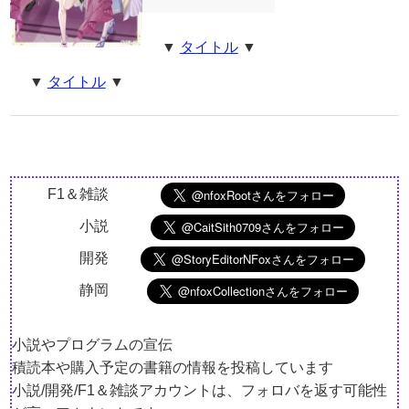
▼
タイトル
▼
▼
タイトル
▼
F1＆雑談
小説
開発
静岡
小説やプログラムの宣伝
積読本や購入予定の書籍の情報を投稿しています
小説/開発/F1＆雑談アカウントは、フォロバを返す可能性