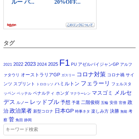
タグ
F1
2023
2025
2022
2024
アゼルバイジャンGP
PU
アルフ
2021
コロナ対策
オーストラリアGP
コロナ禍
サイ
ァタウリ
ガスリー
フェラーリ
ハミルトン
ンツ
スプリント
フェルスタ
トロロッソ
メルセ
マスゴミ
ペナルティ
ホンダ
ッペン
ベッテル
マクラーレン
デス
レッドブル
予想
政
二階俊樹
ルノー
予選
安倍
五輪
官僚
政治業者
日本GP
治
楽しみ方
決勝
新型コロナ
考
時事ネタ
無能
菅
察
角田
静岡