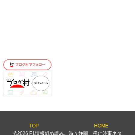
TOP
HOME
©2026 F1情報斜め読み。時々静岡、稀に時事ネタ