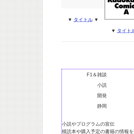
▼
タイトル
▼
▼
タイト
F1＆雑談
小説
開発
静岡
小説やプログラムの宣伝
積読本や購入予定の書籍の情報を