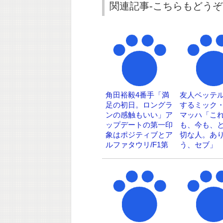
関連記事-こちらもどうぞ
角田裕毅4番手「満
友人ベッテ
足の初日。ロングラ
するミック
ンの感触もいい」ア
マッハ「こ
ップデートの第一印
も、今も、
象はポジティブとア
切な人。あ
ルファタウリ/F1第
う、セブ」
12戦