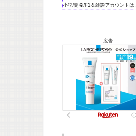
小説/開発/F1＆雑談アカウント
広告