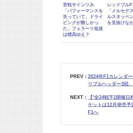
苦戦サインツJr.
レッドブルF
「パフォーマンスを
「メルセデ
失っていて、ドライ
ルスタッペ
ビングが難しかっ
を見抜けな
た」フェラーリ低迷
は標高ゆえ？
PREV：
2024年F1カレン
リプルヘッダー3回、
NEXT：
【“全24戦”F1開催
ケットは12月発売予
F1へ