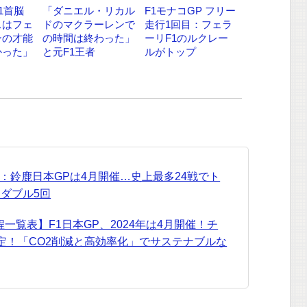
1首脳
「ダニエル・リカル
F1モナコGP フリー
スはフェ
ドのマクラーレンで
走行1回目：フェラ
ンの才能
の時間は終わった」
ーリF1のルクレー
かった」
と元F1王者
ルがトップ
ダー：鈴鹿日本GPは4月開催…史上最多24戦でト
ダブル5回
日程一覧表】F1日本GP、2024年は4月開催！チ
定！「CO2削減と高効率化」でサステナブルな