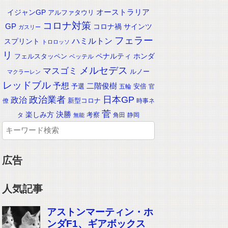
イジャンGP
オーストラリア
アルファタウリ
コロナ対策
GP
コロナ禍
サインツ
ガスリー
フェラー
ハミルトン
スプリント
トロロッソ
リ
ペナルティ
ホンダ
フェルスタッペン
ベッテル
メルセデス
マスゴミ
ルノー
マクラーレン
レッドブル
予想
二階俊樹
予選
安倍
五輪
官
政治業者
日本GP
政治
新型コロナ
僚
時事ネ
菅
楽しみ方
決勝
考察
タ
角田
静岡
無能
広告
人気記事