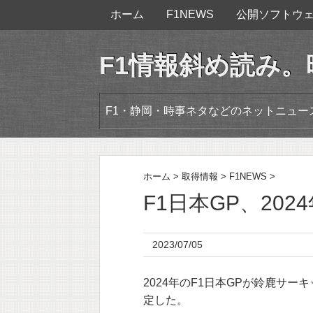
ホーム
F1NEWS
公開ソフトウ
F1情報斜め読み
F1・静岡・時事ネタなどのネットニュ
ホーム
>
取得情報
>
F1NEWS
>
F1日本GP、20
2023/07/05
2024年のF1日本GPが鈴鹿サーキ
定した。