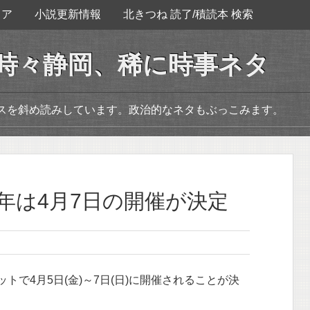
ェア
小説更新情報
北きつね 読了/積読本 検索
。時々静岡、稀に時事ネタ
ースを斜め読みしています。政治的なネタもぶっこみます。
24年は4月7日の開催が決定
ットで4月5日(金)～7日(日)に開催されることが決