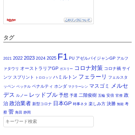
タグ
F1
2023
2025
2022
2024
アゼルバイジャンGP
PU
アルフ
2021
コロナ対策
オーストラリアGP
コロナ禍
サイ
ァタウリ
ガスリー
フェラーリ
ハミルトン
ンツ
スプリント
フェルスタ
トロロッソ
メルセ
マスゴミ
ペナルティ
ホンダ
ッペン
ベッテル
マクラーレン
デス
レッドブル
予想
政
二階俊樹
ルノー
予選
安倍
五輪
官僚
政治業者
日本GP
治
楽しみ方
決勝
新型コロナ
考
時事ネタ
無能
菅
察
角田
静岡