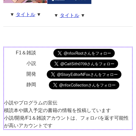
▼
タイトル
▼
▼
タイトル
▼
F1＆雑談
小説
開発
静岡
小説やプログラムの宣伝
積読本や購入予定の書籍の情報を投稿しています
小説/開発/F1＆雑談アカウントは、フォロバを返す可能性
が高いアカウントです