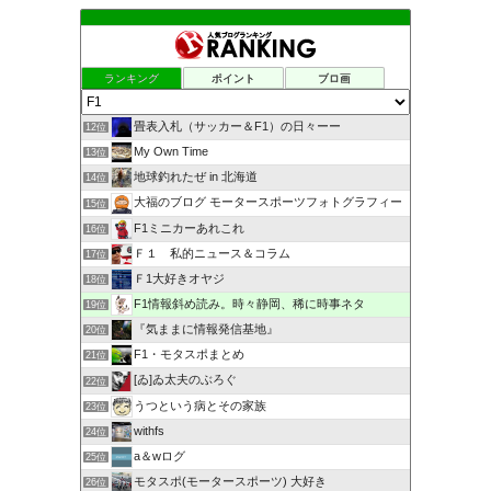
ランキング
ポイント
ブロ画
畳表入札（サッカー＆F1）の日々ーー
12位
My Own Time
13位
地球釣れたぜ in 北海道
14位
大福のブログ モータースポーツフォトグラフィー
15位
F1ミニカーあれこれ
16位
Ｆ１ 私的ニュース＆コラム
17位
Ｆ1大好きオヤジ
18位
F1情報斜め読み。時々静岡、稀に時事ネタ
19位
『気ままに情報発信基地』
20位
F1・モタスポまとめ
21位
[ゐ]ゐ太夫のぶろぐ
22位
うつという病とその家族
23位
withfs
24位
a＆wログ
25位
モタスポ(モータースポーツ) 大好き
26位