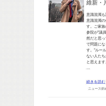
維新・
意識混濁も
意識混濁の
す。ご家族
参院が”議
然だと思っ
で問題にな
す。”ルー
ない人たち
と思えます
…
続きを読む
ニュース斜