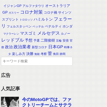
イジャンGP
オーストラリア
アルファタウリ
コロナ対策
GP
コロナ禍
サインツ
ガスリー
フェラー
ハミルトン
スプリント
トロロッソ
リ
ペナルティ
ホンダ
フェルスタッペン
ベッテル
メルセデス
マスゴミ
ルノー
マクラーレン
レッドブル
予想
二階俊樹
予選
安倍
五輪
官
政治業者
日本GP
政治
新型コロナ
僚
時事ネ
菅
楽しみ方
決勝
考察
タ
角田
静岡
無能
広告
人気記事