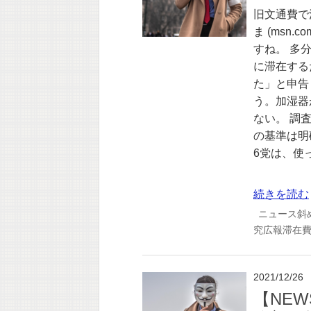
旧文通費で
ま (msn
すね。 多
に滞在する
た」と申告
う。加湿器
ない。 調
の基準は明
6党は、使
続きを読む
ニュース斜
究広報滞在
2021/12/26
【NE