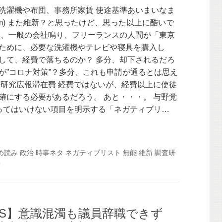
洗濯機や布団、事務所家賃 使途基準あいまいなま
.com) また維新？と思ったけど、思った以上に酷いで
分、一般の会社鳴り、フリーランスの人間が「東京
ために、必要な洗濯機やテレビや寝具を購入し
して、経費で落ちるのか？ 多分、却下されるだろ
が”コロナ対策”？多分、これも申請が通るとは思え
査研究広報滞在費 経費ではないが、経費以上に使徒
確にする必要があるだろう。 あと・・・。 与野党
ってはいけない項目を明示する「ネガティブリ…
め読み
政治
時事ネタ
ネガティブリスト
無能
維新
調査研
費
WS】意識混濁も議員辞職できず