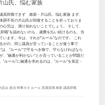
片山氏、悩む家族
議員辞職できず 維新・片山氏、悩む家族 まず、
体調不良の片山氏が回復することを祈っておりま
の心労は、測り知れないことでしょう。 そして、
員辞職”を認めないのも、歳費を払い続けるのも、当
ています。今は、それが”ルール”なのです。 これ
るがの、同じ議員が言っていることが違う事で
ル”は、”ルール”で守るべき物で、守らなければなら
が、”融通が利かない”とか言っていることが問題だ
。”ルール”に融通を求めるのは、”ルール”を策定・
め読み
政治
時事ネタ
ルール
意識混濁
維新
議員辞職