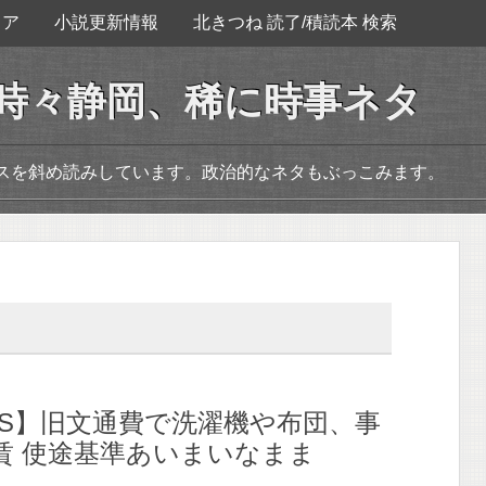
ェア
小説更新情報
北きつね 読了/積読本 検索
。時々静岡、稀に時事ネタ
ースを斜め読みしています。政治的なネタもぶっこみます。
WS】旧文通費で洗濯機や布団、事
賃 使途基準あいまいなまま