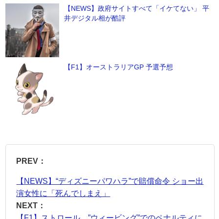
【NEWS】政府サイトすべて「イケてない」 平
井デジタル相が酷評
【F1】オーストラリアGP 予選予想
PREV：
【NEWS】“ディズニーパワハラ”で賠償命令 ショー出
演女性に「死んでしまえ」
NEXT：
【F1】ストロール、”ウィービング”でのペナルティに