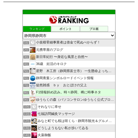
ランキング
ポイント
ブロ画
小規模零細事業者は借金で死ぬべからず！
1位
元携帯屋のブログ
2位
新日常紀行 〜身近な風景と自然〜
3位
36歳 妊活のキロク
4位
星野 木工所（静岡県富士市） 一生懸命よっちんブログ
5位
静岡青葉シンボルロードイベント情報
6位
徒然雑感 ｂｙ おとぼけの父上
7位
F1情報斜め読み。時々静岡、稀に時事ネタ
8位
ゆうらくの森（パソコンサロンゆうらく公式ブログ）
9位
それなりに幸せ
10位
七福訪問鍼灸マッサージ
11位
みなと町でも桜は咲くら - 静岡市観光＆グルメブログ
12位
どうしようもない私が歩いてゐる
13位
火薬御飯
14位