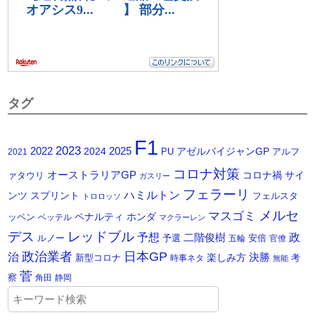
タグ
F1
2023
2025
2022
2024
アゼルバイジャンGP
PU
アルフ
2021
コロナ対策
オーストラリアGP
コロナ禍
サイ
ァタウリ
ガスリー
フェラーリ
ハミルトン
ンツ
スプリント
フェルスタ
トロロッソ
メルセ
マスゴミ
ペナルティ
ホンダ
ッペン
ベッテル
マクラーレン
デス
レッドブル
予想
政
二階俊樹
ルノー
予選
安倍
五輪
官僚
政治業者
日本GP
治
楽しみ方
決勝
新型コロナ
考
時事ネタ
無能
菅
察
角田
静岡