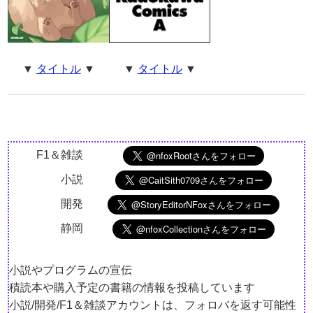
▼
タイトル
▼
▼
タイトル
▼
F1＆雑談
小説
開発
静岡
小説やプログラムの宣伝
積読本や購入予定の書籍の情報を投稿しています
小説/開発/F1＆雑談アカウントは、フォロバを返す可能性