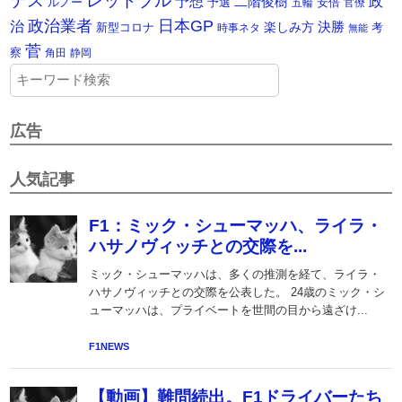
レッドブル
予想
政
二階俊樹
ルノー
予選
安倍
五輪
官僚
政治業者
日本GP
治
楽しみ方
決勝
新型コロナ
考
時事ネタ
無能
菅
察
角田
静岡
広告
人気記事