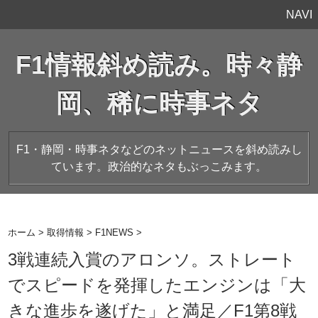
NAVI
F1情報斜め読み。時々静
岡、稀に時事ネタ
F1・静岡・時事ネタなどのネットニュースを斜め読みし
ています。政治的なネタもぶっこみます。
ホーム
>
取得情報
>
F1NEWS
>
3戦連続入賞のアロンソ。ストレート
でスピードを発揮したエンジンは「大
きな進歩を遂げた」と満足／F1第8戦