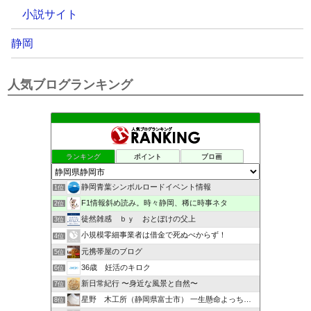
小説サイト
静岡
人気ブログランキング
ランキング
ポイント
ブロ画
静岡青葉シンボルロードイベント情報
1位
F1情報斜め読み。時々静岡、稀に時事ネタ
2位
徒然雑感 ｂｙ おとぼけの父上
3位
小規模零細事業者は借金で死ぬべからず！
4位
元携帯屋のブログ
5位
36歳 妊活のキロク
6位
新日常紀行 〜身近な風景と自然〜
7位
星野 木工所（静岡県富士市） 一生懸命よっちんブログ
8位