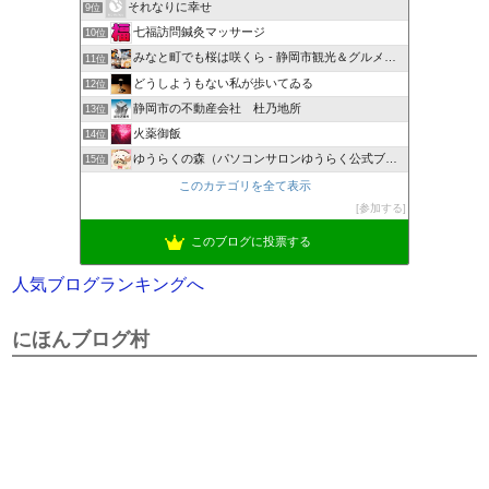
それなりに幸せ
9位
七福訪問鍼灸マッサージ
10位
みなと町でも桜は咲くら - 静岡市観光＆グルメブログ
11位
どうしようもない私が歩いてゐる
12位
静岡市の不動産会社 杜乃地所
13位
火薬御飯
14位
ゆうらくの森（パソコンサロンゆうらく公式ブログ）
15位
このカテゴリを全て表示
参加する
このブログに投票する
人気ブログランキングへ
にほんブログ村