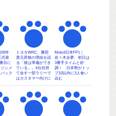
26年
トヨタWRC、勝田
Moto3日本FP1｜
正式発
貴元昇格の理由を語
佐々木歩夢、初日は
3番目に
る「彼は準備ができ
3番手タイムと好
ンジンメ
ている」。4台目持
調！ 日本勢がトッ
ムバック
て余す一部ラリーで
プ10以内に3人食い
はカスタマー向けに
込む
レンタルも？