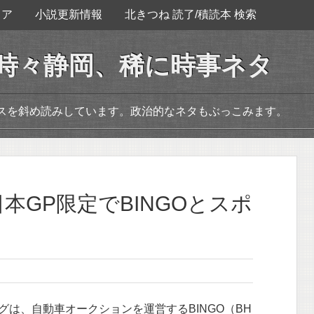
ェア
小説更新情報
北きつね 読了/積読本 検索
。時々静岡、稀に時事ネタ
ースを斜め読みしています。政治的なネタもぶっこみます。
本GP限定でBINGOとスポ
は、自動車オークションを運営するBINGO（BH