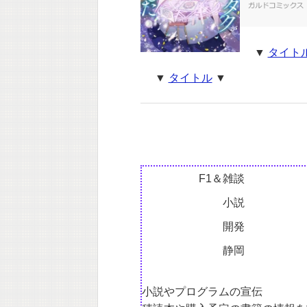
▼
タイト
▼
タイトル
▼
F1＆雑談
小説
開発
静岡
小説やプログラムの宣伝