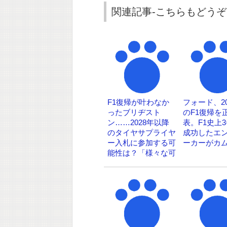
関連記事-こちらもどうぞ
F1復帰が叶わなか
フォード、20
ったブリヂスト
のF1復帰を
ン……2028年以降
表。F1史上
のタイヤサプライヤ
成功したエ
ー入札に参加する可
ーカーがカ
能性は？「様々な可
能性を継続検討す
る」としつつも、
F1再挑戦は明言せ
ず