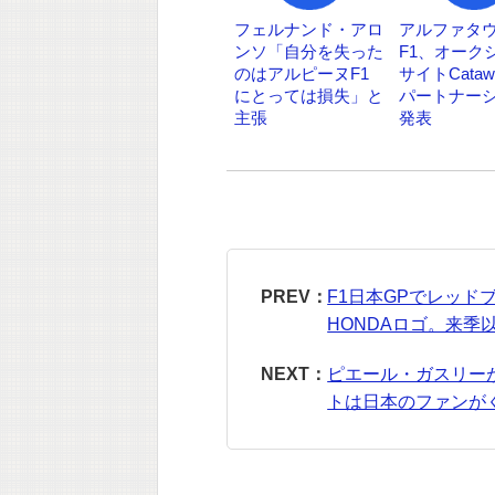
フェルナンド・アロ
アルファタ
ンソ「自分を失った
F1、オーク
のはアルピーヌF1
サイトCataw
にとっては損失」と
パートナー
主張
発表
PREV：
F1日本GPでレッ
HONDAロゴ。来季
NEXT：
ピエール・ガスリー
トは日本のファンが