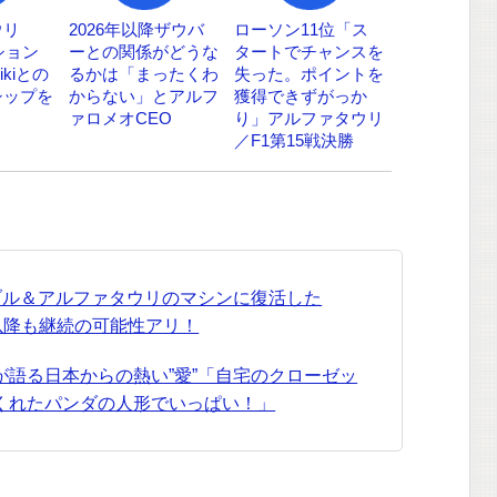
ウリ
2026年以降ザウバ
ローソン11位「ス
ション
ーとの関係がどうな
タートでチャンスを
ikiとの
るかは「まったくわ
失った。ポイントを
シップを
からない」とアルフ
獲得できずがっか
ァロメオCEO
り」アルファタウリ
／F1第15戦決勝
ドブル＆アルファタウリのマシンに復活した
以降も継続の可能性アリ！
が語る日本からの熱い”愛”「自宅のクローゼッ
くれたパンダの人形でいっぱい！」