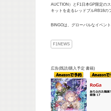
AUCTION）とF1日本GP限
キットを走るレッドブルRB18の
BINGOは、グローバルなイベン
F1NEWS
広告(既読/購入予定 書籍)