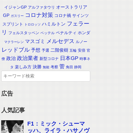
イジャンGP
オーストラリア
アルファタウリ
コロナ対策
GP
コロナ禍
サインツ
ガスリー
フェラー
ハミルトン
スプリント
トロロッソ
リ
ペナルティ
ホンダ
フェルスタッペン
ベッテル
メルセデス
マスゴミ
ルノー
マクラーレン
レッドブル
予想
二階俊樹
予選
安倍
五輪
官
政治業者
日本GP
政治
新型コロナ
僚
時事ネ
菅
楽しみ方
決勝
考察
タ
角田
静岡
無能
広告
人気記事