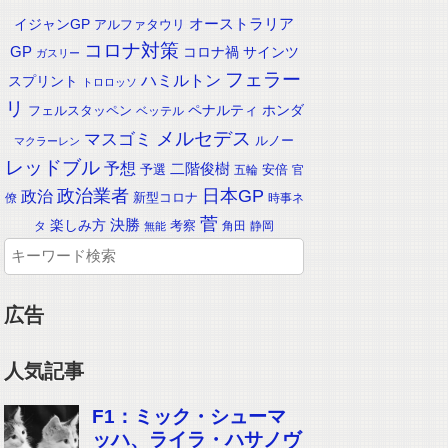
イジャンGP
オーストラリア
アルファタウリ
コロナ対策
GP
コロナ禍
サインツ
ガスリー
フェラー
ハミルトン
スプリント
トロロッソ
リ
ペナルティ
ホンダ
フェルスタッペン
ベッテル
メルセデス
マスゴミ
ルノー
マクラーレン
レッドブル
予想
二階俊樹
予選
安倍
五輪
官
政治業者
日本GP
政治
新型コロナ
僚
時事ネ
菅
楽しみ方
決勝
考察
タ
角田
静岡
無能
広告
人気記事