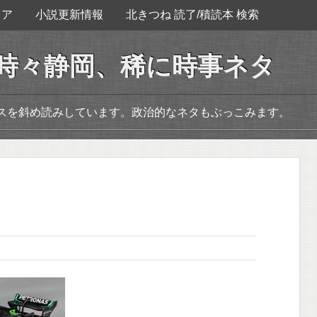
ェア
小説更新情報
北きつね 読了/積読本 検索
。時々静岡、稀に時事ネタ
ースを斜め読みしています。政治的なネタもぶっこみます。