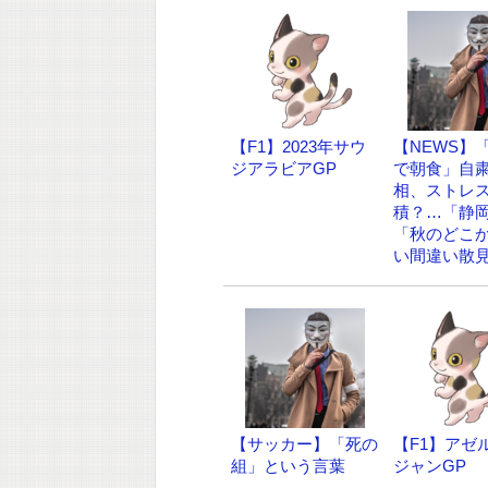
【F1】2023年サウ
【NEWS】
ジアラビアGP
で朝食」自
相、ストレ
積？…「静
「秋のどこ
い間違い散
【サッカー】「死の
【F1】アゼ
組」という言葉
ジャンGP