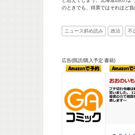
と思えてしまう。北海道2区のよ
のときでも、得票ではそれほど負
ニュース斜め読み
政治
不
広告(既読/購入予定 書籍)