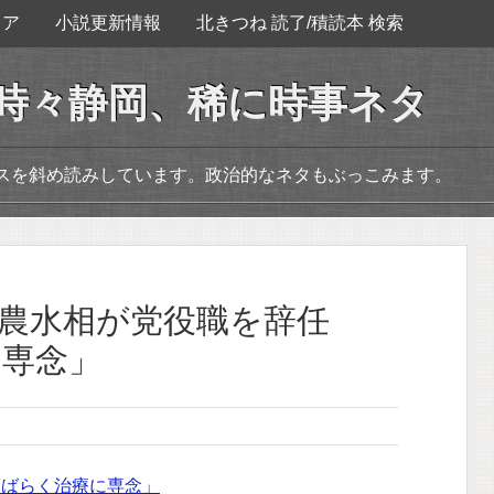
ェア
小説更新情報
北きつね 読了/積読本 検索
。時々静岡、稀に時事ネタ
ースを斜め読みしています。政治的なネタもぶっこみます。
元農水相が党役職を辞任
に専念」
しばらく治療に専念」