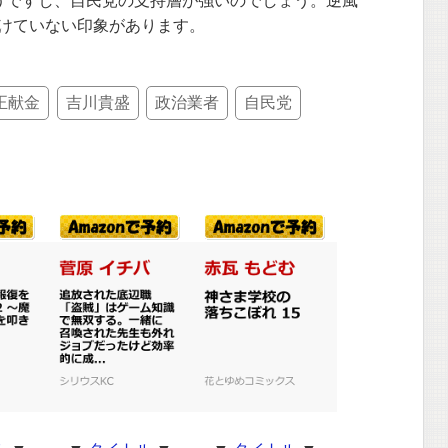
うですし、自民党の支持層が強いのでしょう。逆風
けていない印象があります。
正献金
吉川貴盛
政治業者
自民党