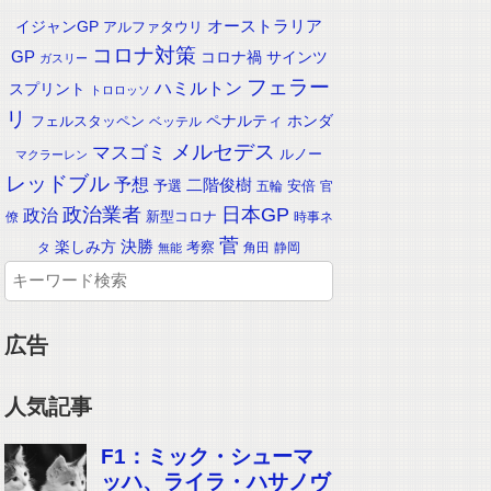
イジャンGP
オーストラリア
アルファタウリ
コロナ対策
GP
コロナ禍
サインツ
ガスリー
フェラー
ハミルトン
スプリント
トロロッソ
リ
ペナルティ
ホンダ
フェルスタッペン
ベッテル
メルセデス
マスゴミ
ルノー
マクラーレン
レッドブル
予想
二階俊樹
予選
安倍
五輪
官
政治業者
日本GP
政治
新型コロナ
僚
時事ネ
菅
楽しみ方
決勝
考察
タ
角田
静岡
無能
広告
人気記事