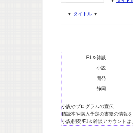
▼
タイト
▼
タイトル
▼
F1＆雑談
小説
開発
静岡
小説やプログラムの宣伝
積読本や購入予定の書籍の情報を
小説/開発/F1＆雑談アカウント