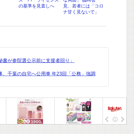
の基準を見直しへ
見、若者には「コロ
ナ甘く見ないで」
氏秘書が参院選公示前に支援者回り」
事、千葉の自宅へ公用車 年23回「公務」強調