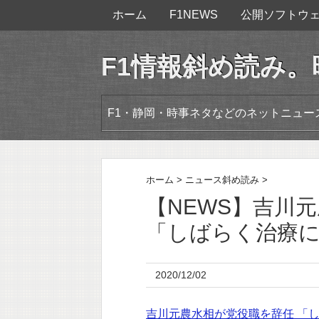
ホーム
F1NEWS
公開ソフトウ
F1情報斜め読み
F1・静岡・時事ネタなどのネットニュ
ホーム
>
ニュース斜め読み
>
【NEWS】吉川
「しばらく治療
2020/12/02
吉川元農水相が党役職を辞任 「