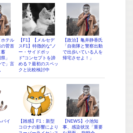
「ホテル
【F1】【メルセデ
【政治】亀井静香氏
粛の菅首
スF1】特徴的な“ノ
「自衛隊と警察出動
ス蓄
ー・サイドポッ
で出歩いている人を
岡県」
ド”コンセプトを諦
帰宅させよ！」
かで」言
める？最初のスペッ
見
クと比較検討中
ルバイ
【雑感】F1：新型
【NEWS】小池知
コロナの影響により
事、感染状況「重要
スーパーライセンス
な局面」 臨時会