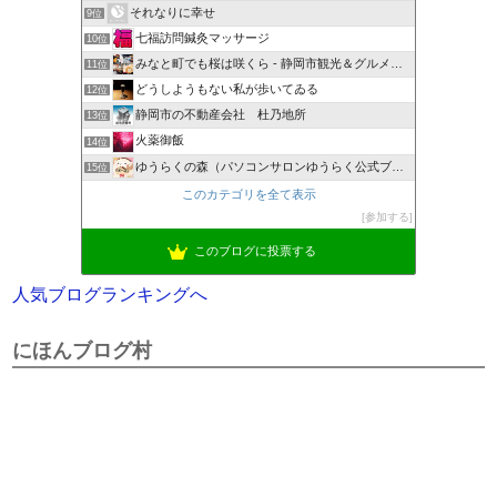
それなりに幸せ
9位
七福訪問鍼灸マッサージ
10位
みなと町でも桜は咲くら - 静岡市観光＆グルメブログ
11位
どうしようもない私が歩いてゐる
12位
静岡市の不動産会社 杜乃地所
13位
火薬御飯
14位
ゆうらくの森（パソコンサロンゆうらく公式ブログ）
15位
このカテゴリを全て表示
参加する
このブログに投票する
人気ブログランキングへ
にほんブログ村