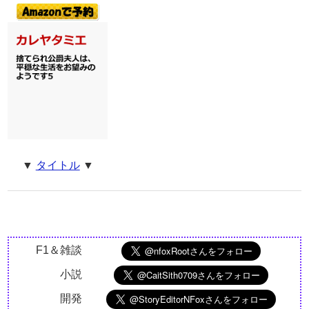
▼
タイトル
▼
F1＆雑談
小説
開発