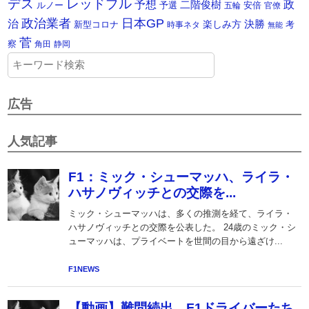
デス
レッドブル
予想
政
二階俊樹
ルノー
予選
安倍
五輪
官僚
政治業者
日本GP
治
楽しみ方
決勝
新型コロナ
考
時事ネタ
無能
菅
察
角田
静岡
広告
人気記事