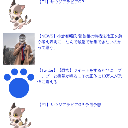
【F1】サウジアラビアGP
【NEWS】小倉智昭氏 菅首相の特措法改正を急
ぐ考え表明に「なんで緊急で招集できないのか
って思う」
【Twitter】【恐怖】ツイートをするたびに、ブ
ー、ブーと携帯が鳴る…その正体に10万人が恐
怖に震える
【F1】サウジアラビアGP 予選予想