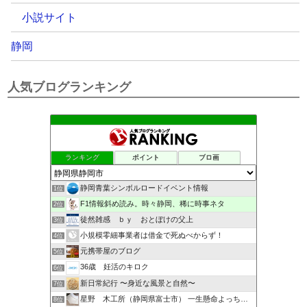
小説サイト
静岡
人気ブログランキング
ランキング
ポイント
ブロ画
静岡青葉シンボルロードイベント情報
1位
F1情報斜め読み。時々静岡、稀に時事ネタ
2位
徒然雑感 ｂｙ おとぼけの父上
3位
小規模零細事業者は借金で死ぬべからず！
4位
元携帯屋のブログ
5位
36歳 妊活のキロク
6位
新日常紀行 〜身近な風景と自然〜
7位
星野 木工所（静岡県富士市） 一生懸命よっちんブログ
8位