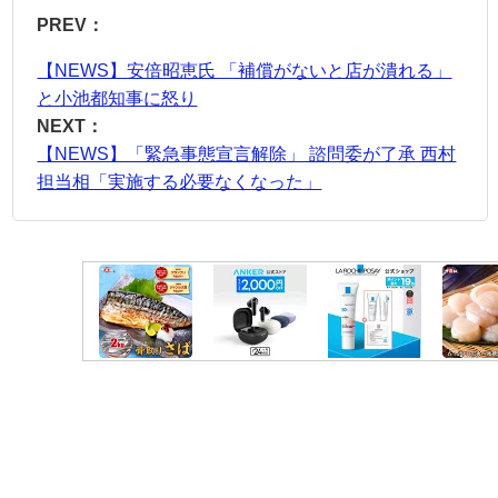
PREV：
【NEWS】安倍昭恵氏 「補償がないと店が潰れる」
と小池都知事に怒り
NEXT：
【NEWS】「緊急事態宣言解除」 諮問委が了承 西村
担当相「実施する必要なくなった」