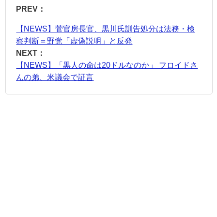
PREV：
【NEWS】菅官房長官、黒川氏訓告処分は法務・検
察判断＝野党「虚偽説明」と反発
NEXT：
【NEWS】「黒人の命は20ドルなのか」 フロイドさ
んの弟、米議会で証言