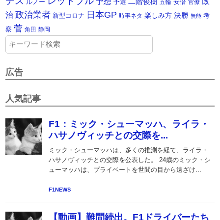
デス
レッドブル
予想
政
二階俊樹
ルノー
予選
安倍
五輪
官僚
政治業者
日本GP
治
楽しみ方
決勝
新型コロナ
考
時事ネタ
無能
菅
察
角田
静岡
広告
人気記事