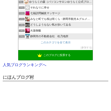
ゆうらくの森（パソコンサロンゆうらく公式ブログ）
9位
それなりに幸せ
10位
七福訪問鍼灸マッサージ
11位
みなと町でも桜は咲くら - 静岡市観光＆グルメブログ
12位
どうしようもない私が歩いてゐる
13位
火薬御飯
14位
静岡市の不動産会社 杜乃地所
15位
このカテゴリを全て表示
参加する
このブログに投票する
人気ブログランキングへ
にほんブログ村