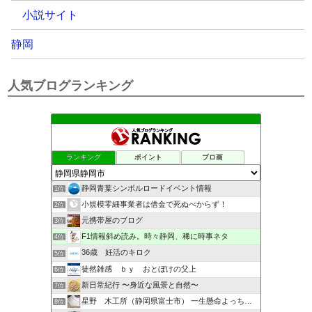
小説サイト
静岡
人気ブログランキング
ランキング
ポイント
ブロ画
静岡青葉シンボルロードイベント情報
1位
小規模零細事業者は借金で死ぬべからず！
2位
元携帯屋のブログ
3位
F1情報斜め読み。時々静岡、稀に時事ネタ
4位
36歳 妊活のキロク
5位
徒然雑感 ｂｙ おとぼけの父上
6位
新日常紀行 〜身近な風景と自然〜
7位
星野 木工所（静岡県富士市） 一生懸命よっちんブログ
8位