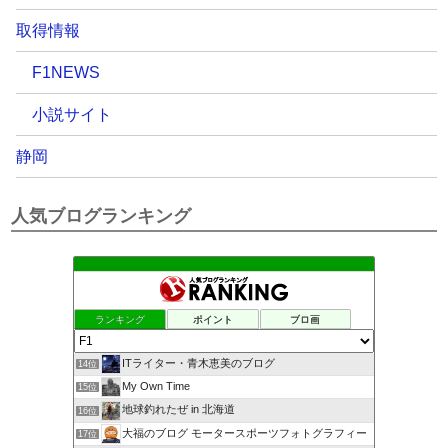
取得情報
F1NEWS
小説サイト
静岡
人気ブログランキング
ランキング
ポイント
ブロ画
ITライター・青木恵美のブログ
14位
My Own Time
15位
地球釣れたぜ in 北海道
16位
大福のブログ モータースポーツフォトグラフィー
17位