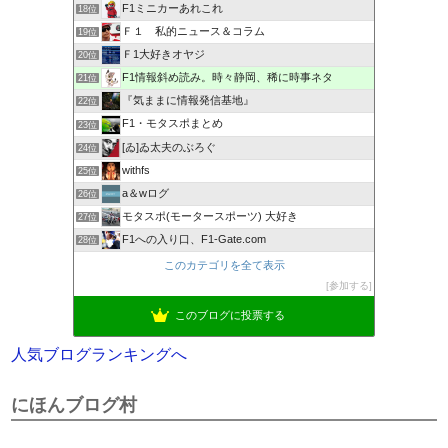
F1ミニカーあれこれ
18位
Ｆ１ 私的ニュース＆コラム
19位
Ｆ1大好きオヤジ
20位
F1情報斜め読み。時々静岡、稀に時事ネタ
21位
『気ままに情報発信基地』
22位
F1・モタスポまとめ
23位
[ゐ]ゐ太夫のぶろぐ
24位
withfs
25位
a＆wログ
26位
モタスポ(モータースポーツ) 大好き
27位
F1への入り口、F1-Gate.com
28位
このカテゴリを全て表示
参加する
このブログに投票する
人気ブログランキングへ
にほんブログ村