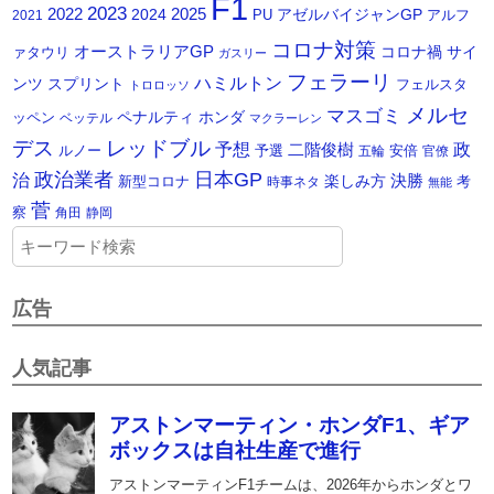
F1
2023
2025
2022
2024
アゼルバイジャンGP
PU
アルフ
2021
コロナ対策
オーストラリアGP
コロナ禍
サイ
ァタウリ
ガスリー
フェラーリ
ハミルトン
ンツ
スプリント
フェルスタ
トロロッソ
メルセ
マスゴミ
ペナルティ
ホンダ
ッペン
ベッテル
マクラーレン
デス
レッドブル
予想
政
二階俊樹
ルノー
予選
安倍
五輪
官僚
政治業者
日本GP
治
楽しみ方
決勝
新型コロナ
考
時事ネタ
無能
菅
察
角田
静岡
広告
人気記事