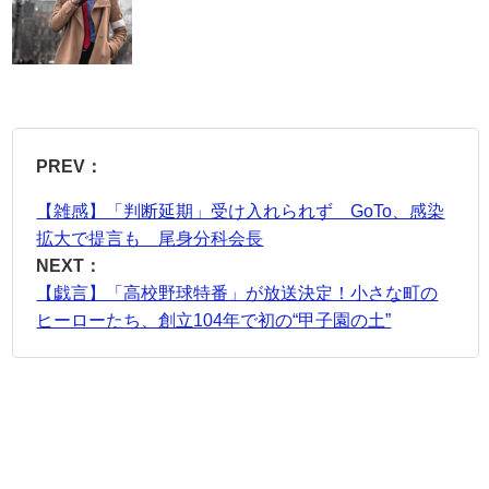
PREV：
【雑感】「判断延期」受け入れられず GoTo、感染
拡大で提言も 尾身分科会長
NEXT：
【戯言】「高校野球特番」が放送決定！小さな町の
ヒーローたち、創立104年で初の“甲子園の土”