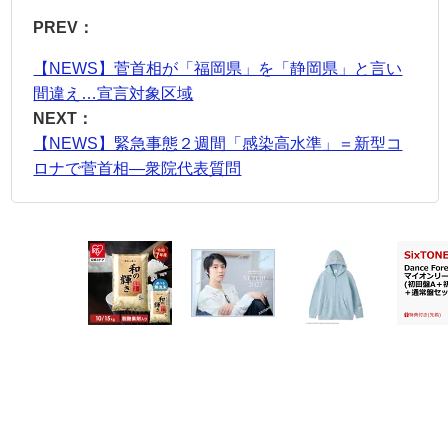
PREV：
【NEWS】菅首相が「福岡県」を「静岡県」と言い
間違え…宣言対象区域
NEXT：
【NEWS】緊急事態２週間「感染高水準」＝新型コ
ロナで菅首相―衆院代表質問