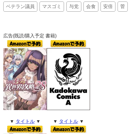
ベテラン議員
マスゴミ
与党
会食
安倍
菅
広告(既読/購入予定 書籍)
▼
タイトル
▼
▼
タイトル
▼