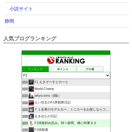
小説サイト
静岡
人気ブログランキング
ランキング
ポイント
ブロ画
F1 えきぞーすとのーと
1位
World Champ
2位
tokyo.sora（β版）
3位
えい坊主のF1界観察日記
4位
Ｆ１名車のモデルカー、ミニカーをお探しならココ！
5位
まきぽんの日記
6位
F1情報斜め読み。時々静岡、稀に時事ネタ
7位
F1情報通
8位