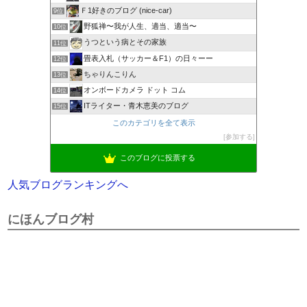
Ｆ1好きのブログ (nice-car)
9位
野狐禅〜我が人生、適当、適当〜
10位
うつという病とその家族
11位
畳表入札（サッカー＆F1）の日々ーー
12位
ちゃりんこりん
13位
オンボードカメラ ドット コム
14位
ITライター・青木恵美のブログ
15位
このカテゴリを全て表示
参加する
このブログに投票する
人気ブログランキングへ
にほんブログ村