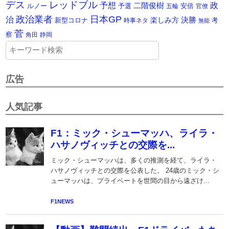
デス
レッドブル
予想
政
二階俊樹
ルノー
予選
安倍
五輪
官僚
政治業者
日本GP
治
楽しみ方
決勝
新型コロナ
考
時事ネタ
無能
菅
察
角田
静岡
広告
人気記事