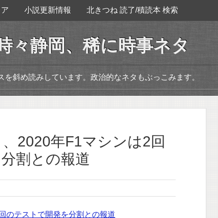
ェア
小説更新情報
北きつね 読了/積読本 検索
。時々静岡、稀に時事ネタ
ースを斜め読みしています。政治的なネタもぶっこみます。
、2020年F1マシンは2回
を分割との報道
は2回のテストで開発を分割との報道