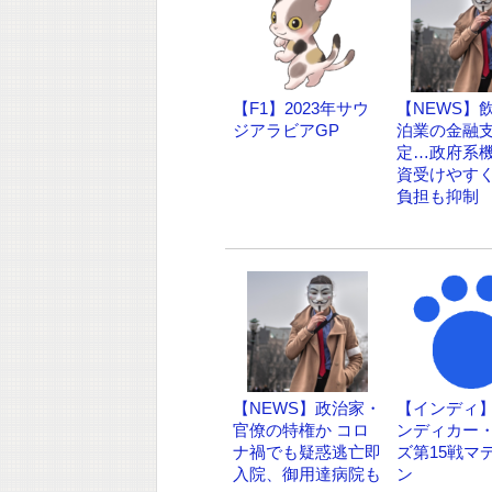
【F1】2023年サウ
【NEWS】
ジアラビアGP
泊業の金融
定…政府系
資受けやす
負担も抑制
【NEWS】政治家・
【インディ】
官僚の特権か コロ
ンディカー
ナ禍でも疑惑逃亡即
ズ第15戦マ
入院、御用達病院も
ン