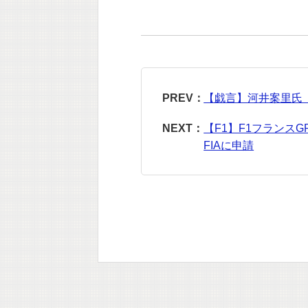
PREV：
【戯言】河井案里氏
NEXT：
【F1】F1フランス
FIAに申請