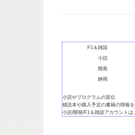
F1＆雑談
小説
開発
静岡
小説やプログラムの宣伝
積読本や購入予定の書籍の情報を
小説/開発/F1＆雑談アカウント