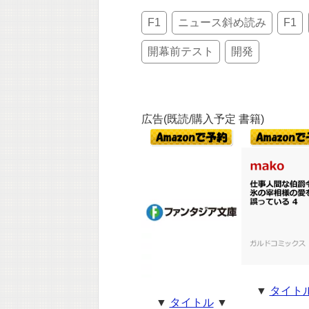
F1
ニュース斜め読み
F1
開幕前テスト
開発
広告(既読/購入予定 書籍)
▼
タイト
▼
タイトル
▼