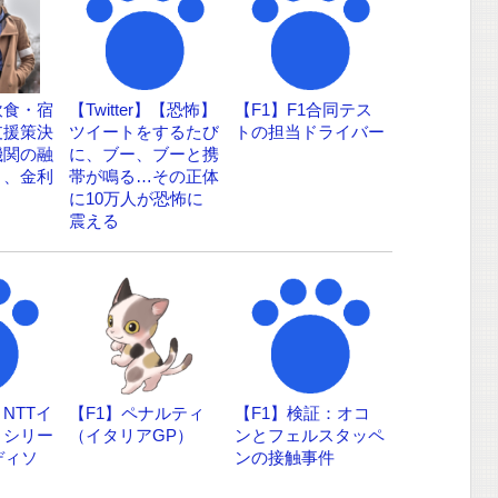
飲食・宿
【Twitter】【恐怖】
【F1】F1合同テス
支援策決
ツイートをするたび
トの担当ドライバー
機関の融
に、ブー、ブーと携
く、金利
帯が鳴る…その正体
に10万人が恐怖に
震える
NTTイ
【F1】ペナルティ
【F1】検証：オコ
・シリー
（イタリアGP）
ンとフェルスタッペ
ディソ
ンの接触事件