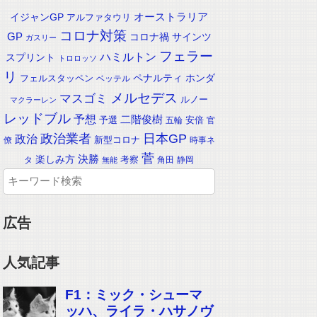
イジャンGP
オーストラリア
アルファタウリ
コロナ対策
GP
コロナ禍
サインツ
ガスリー
フェラー
ハミルトン
スプリント
トロロッソ
リ
ペナルティ
ホンダ
フェルスタッペン
ベッテル
メルセデス
マスゴミ
ルノー
マクラーレン
レッドブル
予想
二階俊樹
予選
安倍
五輪
官
政治業者
日本GP
政治
新型コロナ
僚
時事ネ
菅
楽しみ方
決勝
考察
タ
角田
静岡
無能
広告
人気記事